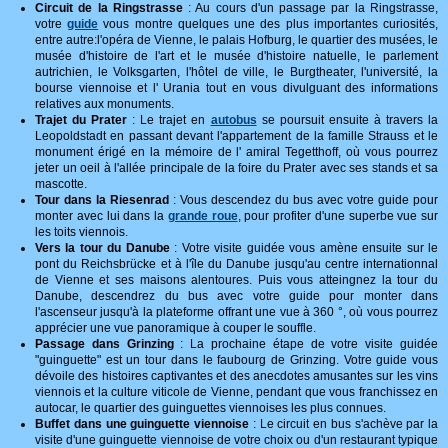
Circuit de la Ringstrasse
: Au cours d'un passage par la Ringstrasse,
votre
guide
vous montre quelques une des plus importantes curiosités,
entre autre:l'opéra de Vienne, le palais Hofburg, le quartier des musées, le
musée d'histoire de l'art et le musée d'histoire natuelle, le parlement
autrichien, le Volksgarten, l'hôtel de ville, le Burgtheater, l'université, la
bourse viennoise et l' Urania tout en vous divulguant des informations
relatives aux monuments.
Trajet du Prater
: Le trajet en
autobus
se poursuit ensuite à travers la
Leopoldstadt en passant devant l'appartement de la famille Strauss et le
monument érigé en la mémoire de l' amiral Tegetthoff, où vous pourrez
jeter un oeil à l'allée principale de la foire du Prater avec ses stands et sa
mascotte.
Tour dans la Riesenrad
: Vous descendez du bus avec votre guide pour
monter avec lui dans la
grande roue
, pour profiter d'une superbe vue sur
les toits viennois.
Vers la tour du Danube
: Votre visite guidée vous amène ensuite sur le
pont du Reichsbrücke et à l'île du Danube jusqu'au centre internationnal
de Vienne et ses maisons alentoures. Puis vous atteingnez la tour du
Danube, descendrez du bus avec votre guide pour monter dans
l'ascenseur jusqu'à la plateforme offrant une vue à 360 °, où vous pourrez
apprécier une vue panoramique à couper le souffle.
Passage dans Grinzing
: La prochaine étape de votre visite guidée
"guinguette" est un tour dans le faubourg de Grinzing. Votre guide vous
dévoile des histoires captivantes et des anecdotes amusantes sur les vins
viennois et la culture viticole de Vienne, pendant que vous franchissez en
autocar, le quartier des guinguettes viennoises les plus connues.
Buffet dans une guinguette viennoise
: Le circuit en bus s'achève par la
visite d'une guinguette viennoise de votre choix ou d'un restaurant typique