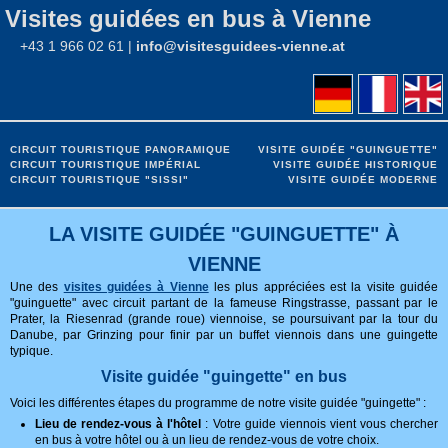
Visites guidées en bus à Vienne
+43 1 966 02 61 |
info@visitesguidees-vienne.at
CIRCUIT TOURISTIQUE PANORAMIQUE
VISITE GUIDÉE "GUINGUETTE"
CIRCUIT TOURISTIQUE IMPÉRIAL
VISITE GUIDÉE HISTORIQUE
CIRCUIT TOURISTIQUE "SISSI"
VISITE GUIDÉE MODERNE
LA VISITE GUIDÉE "GUINGUETTE" À
VIENNE
Une des
visites guidées à Vienne
les plus appréciées est la visite guidée
"guinguette" avec circuit partant de la fameuse Ringstrasse, passant par le
Prater, la Riesenrad (grande roue) viennoise, se poursuivant par la tour du
Danube, par Grinzing pour finir par un buffet viennois dans une guingette
typique.
Visite guidée "guingette" en bus
Voici les différentes étapes du programme de notre visite guidée "guingette" :
Lieu de rendez-vous à l'hôtel
: Votre guide viennois vient vous chercher
en bus à votre hôtel ou à un lieu de rendez-vous de votre choix.