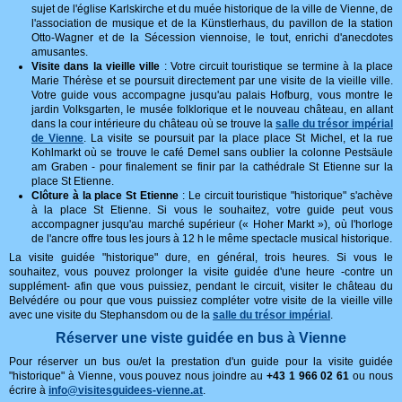
sujet de l'église Karlskirche et du muée historique de la ville de Vienne, de
l'association de musique et de la Künstlerhaus, du pavillon de la station
Otto-Wagner et de la Sécession viennoise, le tout, enrichi d'anecdotes
amusantes.
Visite dans la vieille ville
: Votre circuit touristique se termine à la place
Marie Thérèse et se poursuit directement par une visite de la vieille ville.
Votre guide vous accompagne jusqu'au palais Hofburg, vous montre le
jardin Volksgarten, le musée folklorique et le nouveau château, en allant
dans la cour intérieure du château où se trouve la
salle du trésor impérial
de Vienne
. La visite se poursuit par la place place St Michel, et la rue
Kohlmarkt où se trouve le café Demel sans oublier la colonne Pestsäule
am Graben - pour finalement se finir par la cathédrale St Etienne sur la
place St Etienne.
Clôture à la place St Etienne
: Le circuit touristique "historique" s'achève
à la place St Etienne. Si vous le souhaitez, votre guide peut vous
accompagner jusqu'au marché supérieur (« Hoher Markt »), où l'horloge
de l'ancre offre tous les jours à 12 h le même spectacle musical historique.
La visite guidée "historique" dure, en général, trois heures. Si vous le
souhaitez, vous pouvez prolonger la visite guidée d'une heure -contre un
supplément- afin que vous puissiez, pendant le circuit, visiter le château du
Belvédére ou pour que vous puissiez compléter votre visite de la vieille ville
avec une visite du Stephansdom ou de la
salle du trésor impérial
.
Réserver une viste guidée en bus à Vienne
Pour réserver un bus ou/et la prestation d'un guide pour la visite guidée
"historique" à Vienne, vous pouvez nous joindre au
+43 1 966 02 61
ou nous
écrire à
info@visitesguidees-vienne.at
.