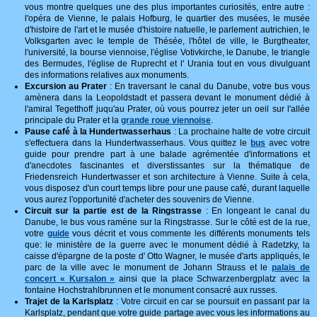
vous montre quelques une des plus importantes curiosités, entre autre :
l'opéra de Vienne, le palais Hofburg, le quartier des musées, le musée
d'histoire de l'art et le musée d'histoire natuelle, le parlement autrichien, le
Volksgarten avec le temple de Thésée, l'hôtel de ville, le Burgtheater,
l'université, la bourse viennoise, l'église Votivkirche, le Danube, le triangle
des Bermudes, l'église de Ruprecht et l' Urania tout en vous divulguant
des informations relatives aux monuments.
Excursion au Prater
: En traversant le canal du Danube, votre bus vous
amènera dans la Leopoldstadt et passera devant le monument dédié à
l'amiral Tegetthoff juqu'au Prater, où vous pourrez jeter un oeil sur l'allée
principale du Prater et la
grande roue viennoise
.
Pause café à la Hundertwasserhaus
: La prochaine halte de votre circuit
s'effectuera dans la Hundertwasserhaus. Vous quittez le
bus
avec votre
guide pour prendre part à une balade agrémentée d'informations et
d'anecdotes fascinantes et diverstissantes sur la thématique de
Friedensreich Hundertwasser et son architecture à Vienne. Suite à cela,
vous disposez d'un court temps libre pour une pause café, durant laquelle
vous aurez l'opportunité d'acheter des souvenirs de Vienne.
Circuit sur la partie est de la Ringstrasse
: En longeant le canal du
Danube, le bus vous ramène sur la Ringstrasse. Sur le côté est de la rue,
votre
guide
vous décrit et vous commente les différents monuments tels
que: le ministère de la guerre avec le monument dédié à Radetzky, la
caisse d'épargne de la poste d' Otto Wagner, le musée d'arts appliqués, le
parc de la ville avec le monument de Johann Strauss et le
palais de
concert « Kursalon »
ainsi que la place Schwarzenbergplatz avec la
fontaine Hochstrahlbrunnen et le monument consacré aux russes.
Trajet de la Karlsplatz
: Votre circuit en car se poursuit en passant par la
Karlsplatz, pendant que votre guide partage avec vous les informations au