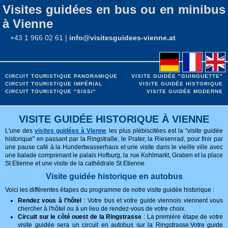
Visites guidées en bus ou en minibus
à Vienne
+43 1 966 02 61 |
info@visitesguidees-vienne.at
CIRCUIT TOURISTIQUE PANORAMIQUE
VISITE GUIDÉE "GUINGUETTE"
CIRCUIT TOURISTIQUE IMPÉRIAL
VISITE GUIDÉE HISTORIQUE
CIRCUIT TOURISTIQUE "SISSI"
VISITE GUIDÉE MODERNE
VISITE GUIDÉE HISTORIQUE À VIENNE
L'une des
visites guidées à Vienne
les plus plébiscitées est la "visite guidée
historique" en passant par la Ringstraße, le Prater, la Riesenrad, pour finir par
une pause café à la Hundertwasserhaus et une visite dans le vieille ville avec
une balade comprenant le palais Hofburg, la rue Kohlmarkt, Graben et la place
St Etienne et une visite de la cathédrale St Etienne.
Visite guidée historique en autobus
Voici les différentes étapes du programme de notre visite guidée historique :
Rendez vous à l'hôtel
: Votre bus et votre guide viennois viennent vous
chercher à l'hôtel ou à un lieu de rendez-vous de votre choix.
Circuit sur le côté ouest de la Ringstrasse
: La première étape de votre
visite guidée sera un circuit en autobus sur la Ringstrasse.Votre guide