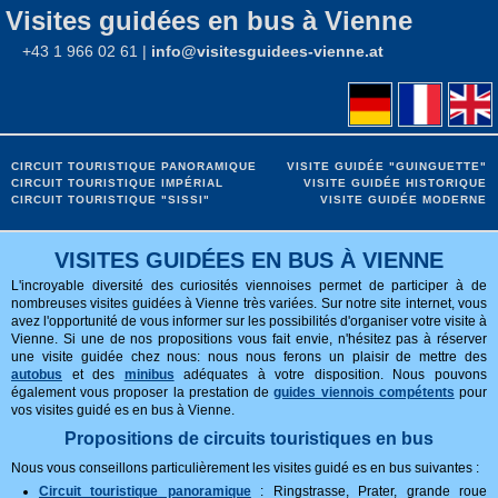
Visites guidées en bus à Vienne
+43 1 966 02 61 |
info@visitesguidees-vienne.at
CIRCUIT TOURISTIQUE PANORAMIQUE
VISITE GUIDÉE "GUINGUETTE"
CIRCUIT TOURISTIQUE IMPÉRIAL
VISITE GUIDÉE HISTORIQUE
CIRCUIT TOURISTIQUE "SISSI"
VISITE GUIDÉE MODERNE
VISITES GUIDÉES EN BUS À VIENNE
L'incroyable diversité des curiosités viennoises permet de participer à de
nombreuses visites guidées à Vienne très variées. Sur notre site internet, vous
avez l'opportunité de vous informer sur les possibilités d'organiser votre visite à
Vienne. Si une de nos propositions vous fait envie, n'hésitez pas à réserver
une visite guidée chez nous: nous nous ferons un plaisir de mettre des
autobus
et des
minibus
adéquates à votre disposition. Nous pouvons
également vous proposer la prestation de
guides viennois compétents
pour
vos visites guidé es en bus à Vienne.
Propositions de circuits touristiques en bus
Nous vous conseillons particulièrement les visites guidé es en bus suivantes :
Circuit touristique panoramique
: Ringstrasse, Prater, grande roue