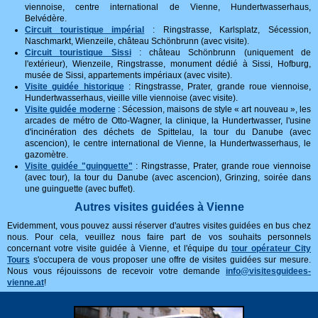
viennoise, centre international de Vienne, Hundertwasserhaus,
Belvédère.
Circuit touristique impérial
: Ringstrasse, Karlsplatz, Sécession,
Naschmarkt, Wienzeile, château Schönbrunn (avec visite).
Circuit touristique Sissi
: château Schönbrunn (uniquement de
l'extérieur), Wienzeile, Ringstrasse, monument dédié à Sissi, Hofburg,
musée de Sissi, appartements impériaux (avec visite).
Visite guidée historique
: Ringstrasse, Prater, grande roue viennoise,
Hundertwasserhaus, vieille ville viennoise (avec visite).
Visite guidée moderne
: Sécession, maisons de style « art nouveau », les
arcades de métro de Otto-Wagner, la clinique, la Hundertwasser, l'usine
d'incinération des déchets de Spittelau, la tour du Danube (avec
ascencion), le centre international de Vienne, la Hundertwasserhaus, le
gazomètre.
Visite guidée "guinguette"
: Ringstrasse, Prater, grande roue viennoise
(avec tour), la tour du Danube (avec ascencion), Grinzing, soirée dans
une guinguette (avec buffet).
Autres visites guidées à Vienne
Evidemment, vous pouvez aussi réserver d'autres visites guidées en bus chez
nous. Pour cela, veuillez nous faire part de vos souhaits personnels
concernant votre visite guidée à Vienne, et l'équipe du
tour opérateur City
Tours
s'occupera de vous proposer une offre de visites guidées sur mesure.
Nous vous réjouissons de recevoir votre demande
info@visitesguidees-
vienne.at
!